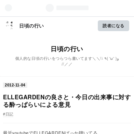
日頃の行い
読者になる
日頃の行い
個人的な日頃の行いをつらつら書いてます＼＼\\ ٩( 'ω' )و
//／／
2012
-
11
-
04
ELLEGARDENの良さと・今日の出来事に対す
る酔っぱらいによる意見
日記
最近
youtube
で
ELLEGARDEN
ばっか聴いてる。