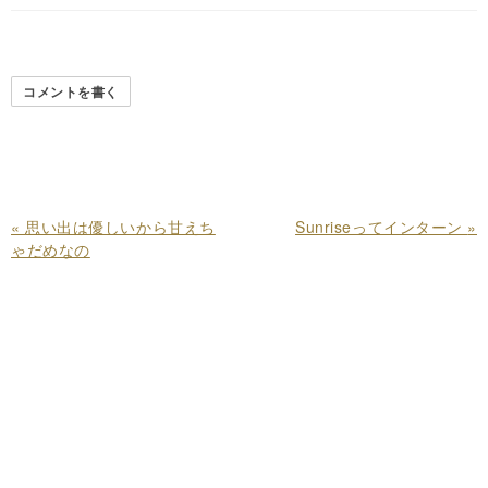
コメントを書く
«
思い出は優しいから甘えち
Sunriseってインターン
»
ゃだめなの