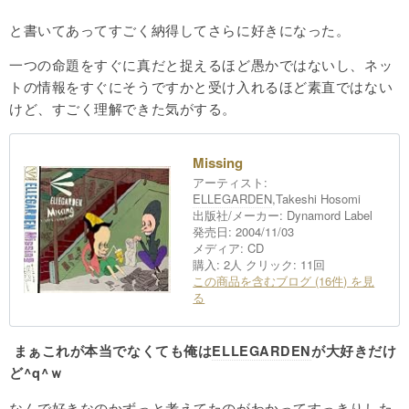
と書いてあってすごく納得してさらに好きになった。
一つの命題をすぐに真だと捉えるほど愚かではないし、ネッ
トの情報をすぐにそうですかと受け入れるほど素直ではない
けど、すごく理解できた気がする。
Missing
アーティスト:
ELLEGARDEN
,Takeshi Hosomi
出版社/メーカー:
Dynamord Label
発売日:
2004/11/03
メディア:
CD
購入
: 2人
クリック
: 11回
この商品を含むブログ (16件) を見
る
まぁこれが本当でなくても俺は
ELLEGARDEN
が大好きだけ
ど^q^ｗ
なんで好きなのかずっと考えてたのがわかってすっきりした